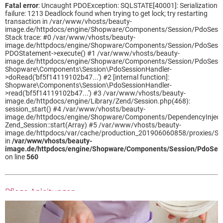
Fatal error
: Uncaught PDOException: SQLSTATE[40001]: Serialization
failure: 1213 Deadlock found when trying to get lock; try restarting
transaction in /var/www/vhosts/beauty-
image.de/httpdocs/engine/Shopware/Components/Session/PdoSessi
Stack trace: #0 /var/www/vhosts/beauty-
image.de/httpdocs/engine/Shopware/Components/Session/PdoSessi
PDOStatement->execute() #1 /var/www/vhosts/beauty-
image.de/httpdocs/engine/Shopware/Components/Session/PdoSessi
Shopware\Components\Session\PdoSessionHandler-
>doRead('bf5f14119102b47...') #2 [internal function]:
Shopware\Components\Session\PdoSessionHandler-
>read('bf5f14119102b47...') #3 /var/www/vhosts/beauty-
image.de/httpdocs/engine/Library/Zend/Session.php(468):
session_start() #4 /var/www/vhosts/beauty-
image.de/httpdocs/engine/Shopware/Components/DependencyInjecti
Zend_Session::start(Array) #5 /var/www/vhosts/beauty-
image.de/httpdocs/var/cache/production_201906060858/proxies/
in
/var/www/vhosts/beauty-
image.de/httpdocs/engine/Shopware/Components/Session/PdoSess
on line
560
Pflege-Anleitungen