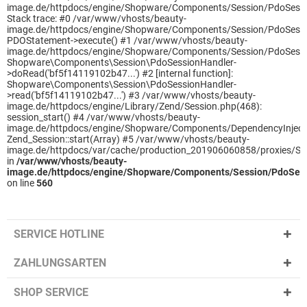
image.de/httpdocs/engine/Shopware/Components/Session/PdoSessi
Stack trace: #0 /var/www/vhosts/beauty-
image.de/httpdocs/engine/Shopware/Components/Session/PdoSessi
PDOStatement->execute() #1 /var/www/vhosts/beauty-
image.de/httpdocs/engine/Shopware/Components/Session/PdoSessi
Shopware\Components\Session\PdoSessionHandler-
>doRead('bf5f14119102b47...') #2 [internal function]:
Shopware\Components\Session\PdoSessionHandler-
>read('bf5f14119102b47...') #3 /var/www/vhosts/beauty-
image.de/httpdocs/engine/Library/Zend/Session.php(468):
session_start() #4 /var/www/vhosts/beauty-
image.de/httpdocs/engine/Shopware/Components/DependencyInjecti
Zend_Session::start(Array) #5 /var/www/vhosts/beauty-
image.de/httpdocs/var/cache/production_201906060858/proxies/
in
/var/www/vhosts/beauty-
image.de/httpdocs/engine/Shopware/Components/Session/PdoSess
on line
560
SERVICE HOTLINE
ZAHLUNGSARTEN
SHOP SERVICE