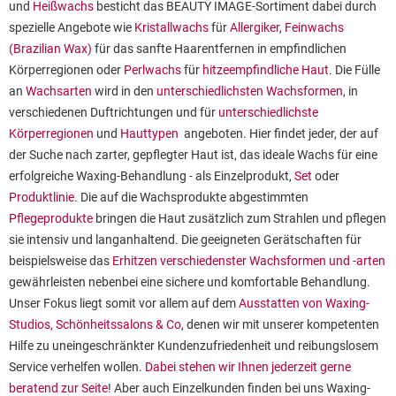
und
Heißwachs
besticht das BEAUTY IMAGE-Sortiment dabei durch
spezielle Angebote wie
Kristallwachs
für
Allergiker
,
Feinwachs
(Brazilian Wax)
für das sanfte Haarentfernen in empfindlichen
Körperregionen oder
Perlwachs
für
hitzeempfindliche Haut
. Die Fülle
an
Wachsarten
wird in den
unterschiedlichsten Wachsformen
, in
verschiedenen Duftrichtungen und für
unterschiedlichste
Körperregionen
und
Hauttypen
angeboten. Hier findet jeder, der auf
der Suche nach zarter, gepflegter Haut ist, das ideale Wachs für eine
erfolgreiche Waxing-Behandlung - als Einzelprodukt,
Set
oder
Produktlinie
. Die auf die Wachsprodukte abgestimmten
Pflegeprodukte
bringen die Haut zusätzlich zum Strahlen und pflegen
sie intensiv und langanhaltend. Die geeigneten Gerätschaften für
beispielsweise das
Erhitzen verschiedenster Wachsformen und -arten
gewährleisten nebenbei eine sichere und komfortable Behandlung.
Unser Fokus liegt somit vor allem auf dem
Ausstatten von Waxing-
Studios, Schönheitssalons & Co
, denen wir mit unserer kompetenten
Hilfe zu uneingeschränkter Kundenzufriedenheit und reibungslosem
Service verhelfen wollen.
Dabei stehen wir Ihnen jederzeit gerne
beratend zur Seite
! Aber auch Einzelkunden finden bei uns Waxing-