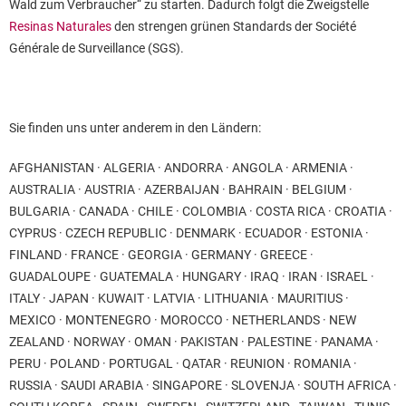
Wald zum Verbraucher“ zu starten. Dadurch folgt die Zweigstelle
Resinas Naturales
den strengen grünen Standards der Société
Générale de Surveillance (SGS).
Sie finden uns unter anderem in den Ländern:
AFGHANISTAN · ALGERIA · ANDORRA · ANGOLA · ARMENIA ·
AUSTRALIA · AUSTRIA · AZERBAIJAN · BAHRAIN · BELGIUM ·
BULGARIA · CANADA · CHILE · COLOMBIA · COSTA RICA · CROATIA ·
CYPRUS · CZECH REPUBLIC · DENMARK · ECUADOR · ESTONIA ·
FINLAND · FRANCE · GEORGIA · GERMANY · GREECE ·
GUADALOUPE · GUATEMALA · HUNGARY · IRAQ · IRAN · ISRAEL ·
ITALY · JAPAN · KUWAIT · LATVIA · LITHUANIA · MAURITIUS ·
MEXICO · MONTENEGRO · MOROCCO · NETHERLANDS · NEW
ZEALAND · NORWAY · OMAN · PAKISTAN · PALESTINE · PANAMA ·
PERU · POLAND · PORTUGAL · QATAR · REUNION · ROMANIA ·
RUSSIA · SAUDI ARABIA · SINGAPORE · SLOVENJA · SOUTH AFRICA ·