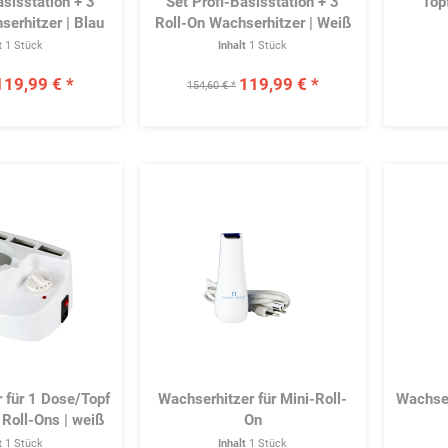
asisstation + 3
Set Profi-Basisstation + 3
Top
serhitzer | Blau
Roll-On Wachserhitzer | Weiß
t
1 Stück
Inhalt
1 Stück
119,99 € *
119,99 € *
154,60 € *
Merken
Merken
 für 1 Dose/Topf
Wachserhitzer für Mini-Roll-
Wachser
Roll-Ons | weiß
On
t
1 Stück
Inhalt
1 Stück