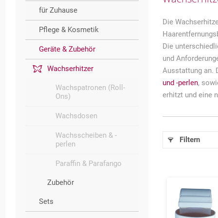
für Zuhause
Die Wachserhitz
Pflege & Kosmetik
Haarentfernungsb
Die unterschiedl
Geräte & Zubehör
und Anforderung
Wachserhitzer
Ausstattung an. 
und -perlen
, sow
Wachspatronen (Roll-
erhitzt und eine
Ons)
Wachsdosen
Wachsscheiben & -
Filtern
perlen
Paraffin & Parafango
Zubehör
Sets