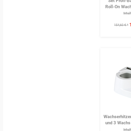
Set Profi-B
Roll-On Wach
Inhal
154,60 € *
Wachserhitzer
und 3 Wachs 
Inhal