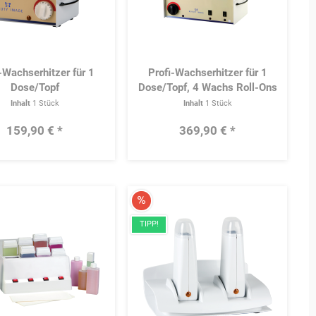
-Wachserhitzer für 1
Profi-Wachserhitzer für 1
Dose/Topf
Dose/Topf, 4 Wachs Roll-Ons
und 1 Roll-On Wachserhitzer
Inhalt
1 Stück
Inhalt
1 Stück
159,90 € *
369,90 € *
Merken
Merke
TIPP!