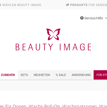
S
WÄHLEN BEAUTY IMAGE
PRODUKTE
FÜR SENSI
Service/Hilfe
& ZUBEHÖR
SETS
NEUHEITEN
% SALE
ANWENDUNG
FÜR ST
er für Dosen, Wachs Roll-On, Wachspatronen, Wa