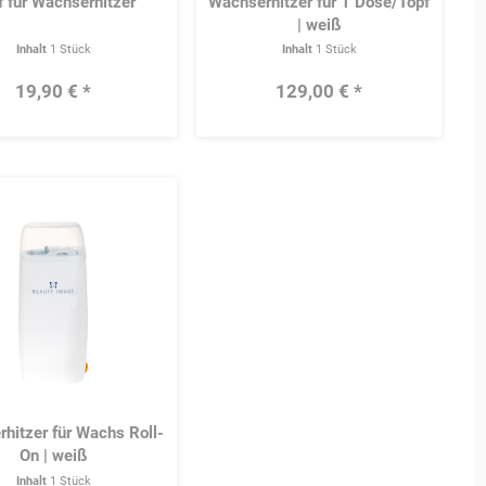
f für Wachserhitzer
Wachserhitzer für 1 Dose/Topf
| weiß
Inhalt
1 Stück
Inhalt
1 Stück
19,90 € *
129,00 € *
Merken
hitzer für Wachs Roll-
On | weiß
Inhalt
1 Stück