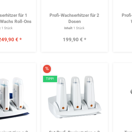
erhitzer für 1
Profi-Wachserhitzer für 2
Profi
 Wachs Roll-Ons
Dosen
n Wachserhitzer
t
1 Stück
Inhalt
1 Stück
249,90 € *
199,90 € *
Merken
Merken
TIPP!