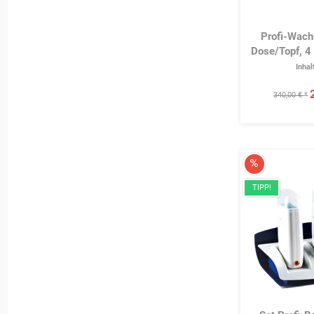
Profi-Wachs
Dose/Topf, 4
und 2 Roll-O
Inhal
340,00 € *
TIPP!