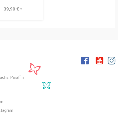
39,90 € *
achs, Paraffin
en
stagram