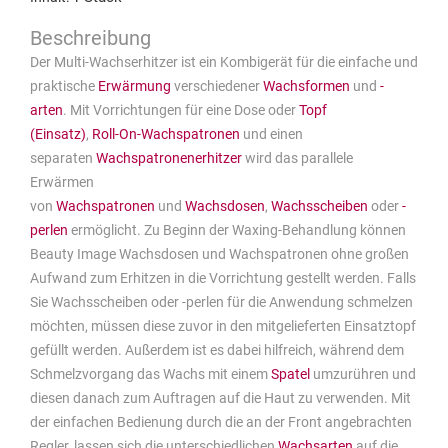
Der Multi-Wachserhitzer ist ein Kombigerät für die einfache und
praktische
Erwärmung
verschiedener
Wachsformen
und
-
arten
. Mit Vorrichtungen für eine Dose oder
Topf
(Einsatz)
,
Roll-On-Wachspatronen
und einen
separaten
Wachspatronenerhitzer
wird das parallele
Erwärmen
von
Wachspatronen
und
Wachsdosen
,
Wachsscheiben
oder
-
perlen
ermöglicht. Zu Beginn der Waxing-Behandlung können
Beauty Image Wachsdosen und Wachspatronen ohne großen
Aufwand zum Erhitzen in die Vorrichtung gestellt werden. Falls
Sie Wachsscheiben oder -perlen für die Anwendung schmelzen
möchten, müssen diese zuvor in den mitgelieferten Einsatztopf
gefüllt werden. Außerdem ist es dabei hilfreich, während dem
Schmelzvorgang das Wachs mit einem
Spatel
umzurühren und
diesen danach zum Auftragen auf die Haut zu verwenden. Mit
der einfachen Bedienung durch die an der Front angebrachten
Regler, lassen sich die unterschiedlichen
Wachsarten
auf die