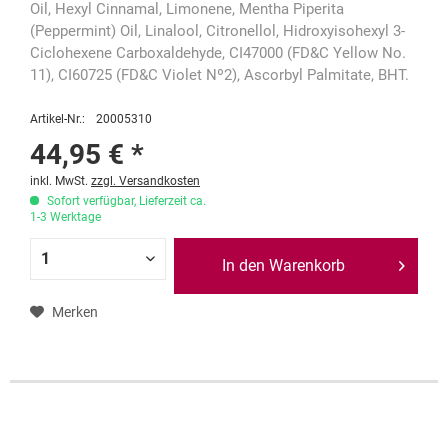
Oil, Hexyl Cinnamal, Limonene, Mentha Piperita
(Peppermint) Oil, Linalool, Citronellol, Hidroxyisohexyl 3-
Ciclohexene Carboxaldehyde, CI47000 (FD&C Yellow No.
11), CI60725 (FD&C Violet Nº2), Ascorbyl Palmitate, BHT.
Artikel-Nr.:
20005310
44,95 € *
inkl. MwSt.
zzgl. Versandkosten
Sofort verfügbar, Lieferzeit ca.
1-3 Werktage
In den Warenkorb
Merken