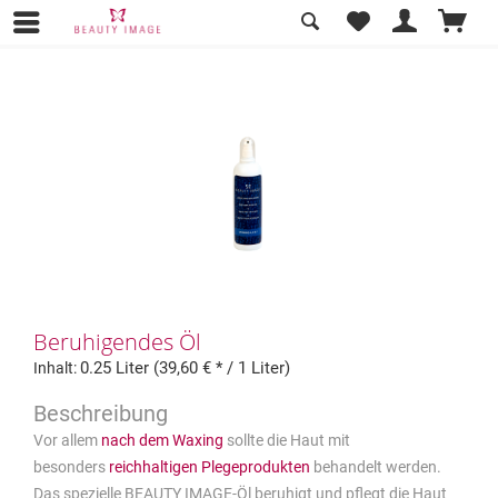
Übersicht
Nach dem Waxing (post depil)
Beruhigendes Öl
0.25 Liter (39,60 € * / 1 Liter)
Inhalt:
Vor allem
nach dem Waxing
sollte die Haut mit
besonders
reichhaltigen Plegeprodukten
behandelt werden.
Das spezielle BEAUTY IMAGE-Öl beruhigt und pflegt die Haut