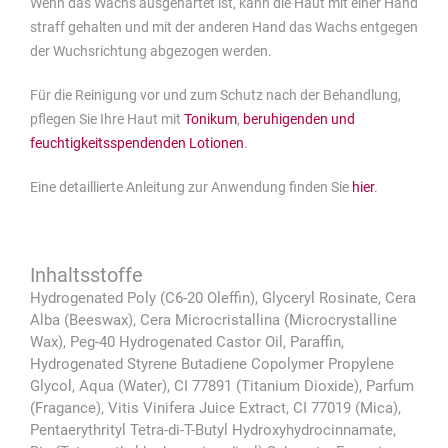
Wenn das Wachs ausgehärtet ist, kann die Haut mit einer Hand
straff gehalten und mit der anderen Hand das Wachs entgegen
der Wuchsrichtung abgezogen werden.
Für die Reinigung vor und zum Schutz nach der Behandlung,
pflegen Sie Ihre Haut mit
Tonikum
,
beruhigenden und
feuchtigkeitsspendenden Lotionen
.
Eine detaillierte Anleitung zur Anwendung finden Sie
hier
.
Hydrogenated Poly (C6-20 Oleffin), Glyceryl Rosinate, Cera
Alba (Beeswax), Cera Microcristallina (Microcrystalline
Wax), Peg-40 Hydrogenated Castor Oil, Paraffin,
Hydrogenated Styrene Butadiene Copolymer Propylene
Glycol, Aqua (Water), CI 77891 (Titanium Dioxide), Parfum
(Fragance), Vitis Vinifera Juice Extract, CI 77019 (Mica),
Pentaerythrityl Tetra-di-T-Butyl Hydroxyhydrocinnamate,