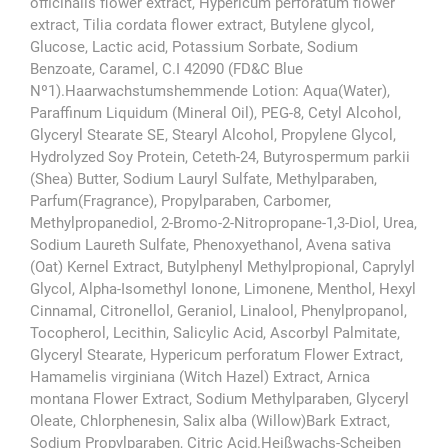
officinalis flower extract, Hypericum perforatum flower
extract, Tilia cordata flower extract, Butylene glycol,
Glucose, Lactic acid, Potassium Sorbate, Sodium
Benzoate, Caramel, C.I 42090 (FD&C Blue
Nº1).Haarwachstumshemmende Lotion: Aqua(Water),
Paraffinum Liquidum (Mineral Oil), PEG-8, Cetyl Alcohol,
Glyceryl Stearate SE, Stearyl Alcohol, Propylene Glycol,
Hydrolyzed Soy Protein, Ceteth-24, Butyrospermum parkii
(Shea) Butter, Sodium Lauryl Sulfate, Methylparaben,
Parfum(Fragrance), Propylparaben, Carbomer,
Methylpropanediol, 2-Bromo-2-Nitropropane-1,3-Diol, Urea,
Sodium Laureth Sulfate, Phenoxyethanol, Avena sativa
(Oat) Kernel Extract, Butylphenyl Methylpropional, Caprylyl
Glycol, Alpha-Isomethyl Ionone, Limonene, Menthol, Hexyl
Cinnamal, Citronellol, Geraniol, Linalool, Phenylpropanol,
Tocopherol, Lecithin, Salicylic Acid, Ascorbyl Palmitate,
Glyceryl Stearate, Hypericum perforatum Flower Extract,
Hamamelis virginiana (Witch Hazel) Extract, Arnica
montana Flower Extract, Sodium Methylparaben, Glyceryl
Oleate, Chlorphenesin, Salix alba (Willow)Bark Extract,
Sodium Propylparaben, Citric Acid.Heißwachs-Scheiben