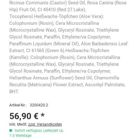
Ricinus Communis (Castor) Seed Oil, Rosa Canina (Rose
Hip) Fruit Oil, CI 45410 (Red 27 Lake),
Tocopherol.Heißwachs-Töpfchen (Aloe Vera):
Colophonium (Rosin), Cera Microcristallina
(Microcrystalline Wax), Glyceryl Rosinate, Triethylene
Glycol Rosinate, Paraffin, Ethylene/va Copolymer,
Paraffinum Liquidum (Mineral Oil), Aloe Barbadensis Leaf
Extract, CI 61565 (Green 6).Heißwachs-Töpfchen
(Kamille): Colophonium (Rosin), Cera Microcristallina
(Microcrystalline Wax), Glyceryl Rosinate, Triethylene
Glycol Rosinate, Paraffin, Ethylene/va Copolymer,
Helianthus Annuus (Sunflower) Seed Oil, Chamomilla
Recutita (Matricaria) Flower Extract, Ascorbyl Palmitate,
BHT.
Artikel-Nr.:
3200420.2
56,90 € *
inkl. MwSt.
zzgl. Versandkosten
Sofort verfügbar, Lieferzeit ca.
1-3 Werktage