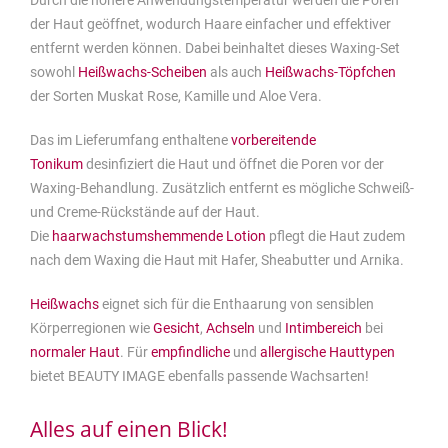
Durch die höhere Anwendungstemperatur werden die Poren
der Haut geöffnet, wodurch Haare einfacher und effektiver
entfernt werden können. Dabei beinhaltet dieses Waxing-Set
sowohl
Heißwachs-Scheiben
als auch
Heißwachs-Töpfchen
der Sorten Muskat Rose, Kamille und Aloe Vera.
Das im Lieferumfang enthaltene
vorbereitende
Tonikum
desinfiziert die Haut und öffnet die Poren vor der
Waxing-Behandlung. Zusätzlich entfernt es mögliche Schweiß-
und Creme-Rückstände auf der Haut.
Die
haarwachstumshemmende Lotion
pflegt die Haut zudem
nach dem Waxing die Haut mit Hafer, Sheabutter und Arnika.
Heißwachs
eignet sich für die Enthaarung von sensiblen
Körperregionen wie
Gesicht
,
Achseln
und
Intimbereich
bei
normaler Haut
. Für
empfindliche
und
allergische Hauttypen
bietet BEAUTY IMAGE ebenfalls passende Wachsarten!
Alles auf einen Blick!