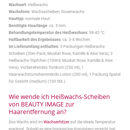
Wachsart
: Heißwachs
Wachsform
: Wachsscheiben, Dosenwachs
Hauttyp
: normale Haut
Benötigte Haarlänge
: ca. 5 mm
Behandlungstemperatur des Heißwachses
: 38-45 °C
Haltbarkeit des Ergebnisses
: ca. 3-4 Wochen
Im Lieferumfang enthalten
: 3 Packungen Heißwachs-
Scheiben (20er-Pack; Muskat Rose, Kamille & Aloe Vera), 3
Heißwachs-Töpfchen (100ml; Muskat Rose, Kamille & Aloe
Vera), Vorbereitendes Tonikum (250 ml), 1
Haarwachstumshemmende Lotion (200 ml), 1 Packung Spatel
für Gesicht (medium) (100 Stk.)
Wie wende ich Heißwachs-Scheiben
von BEAUTY IMAGE zur
Haarentfernung an?
Das Wachs wird im
Wachserhitzer
auf die ideale Temperatur
erwärmt. Sobald es eine honigartige Konsistenz erreicht hat,