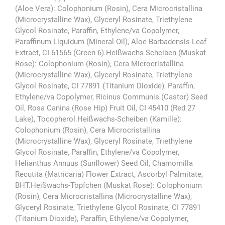
(Aloe Vera): Colophonium (Rosin), Cera Microcristallina
(Microcrystalline Wax), Glyceryl Rosinate, Triethylene
Glycol Rosinate, Paraffin, Ethylene/va Copolymer,
Paraffinum Liquidum (Mineral Oil), Aloe Barbadensis Leaf
Extract, CI 61565 (Green 6).Heißwachs-Scheiben (Muskat
Rose): Colophonium (Rosin), Cera Microcristallina
(Microcrystalline Wax), Glyceryl Rosinate, Triethylene
Glycol Rosinate, CI 77891 (Titanium Dioxide), Paraffin,
Ethylene/va Copolymer, Ricinus Communis (Castor) Seed
Oil, Rosa Canina (Rose Hip) Fruit Oil, CI 45410 (Red 27
Lake), Tocopherol.Heißwachs-Scheiben (Kamille):
Colophonium (Rosin), Cera Microcristallina
(Microcrystalline Wax), Glyceryl Rosinate, Triethylene
Glycol Rosinate, Paraffin, Ethylene/va Copolymer,
Helianthus Annuus (Sunflower) Seed Oil, Chamomilla
Recutita (Matricaria) Flower Extract, Ascorbyl Palmitate,
BHT.Heißwachs-Töpfchen (Muskat Rose): Colophonium
(Rosin), Cera Microcristallina (Microcrystalline Wax),
Glyceryl Rosinate, Triethylene Glycol Rosinate, CI 77891
(Titanium Dioxide), Paraffin, Ethylene/va Copolymer,