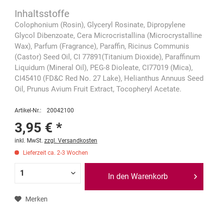
Colophonium (Rosin), Glyceryl Rosinate, Dipropylene
Glycol Dibenzoate, Cera Microcristallina (Microcrystalline
Wax), Parfum (Fragrance), Paraffin, Ricinus Communis
(Castor) Seed Oil, CI 77891(Titanium Dioxide), Paraffinum
Liquidum (Mineral Oil), PEG-8 Dioleate, CI77019 (Mica),
CI45410 (FD&C Red No. 27 Lake), Helianthus Annuus Seed
Oil, Prunus Avium Fruit Extract, Tocopheryl Acetate.
Artikel-Nr.:
20042100
3,95 € *
inkl. MwSt.
zzgl. Versandkosten
Lieferzeit ca. 2-3 Wochen
In den Warenkorb
Merken