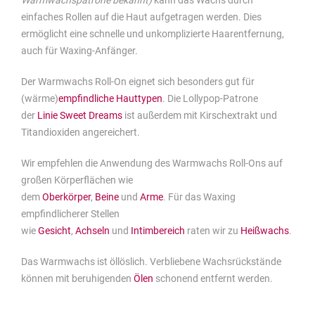
Warmwachspatrone bekannt)
kann das Wachs durch
einfaches Rollen auf die Haut aufgetragen werden. Dies
ermöglicht eine schnelle und unkomplizierte Haarentfernung,
auch für Waxing-Anfänger.
Der Warmwachs Roll-On eignet sich besonders gut für
(wärme)
empfindliche Hauttypen
. Die Lollypop-Patrone
der
Linie Sweet Dreams
ist außerdem mit Kirschextrakt und
Titandioxiden angereichert.
Wir empfehlen die Anwendung des Warmwachs Roll-Ons auf
großen Körperflächen wie
dem
Oberkörper
,
Beine
und
Arme
. Für das Waxing
empfindlicherer Stellen
wie
Gesicht
,
Achseln
und
Intimbereich
raten wir zu
Heißwachs
.
Das Warmwachs ist öllöslich. Verbliebene Wachsrückstände
können mit beruhigenden
Ölen
schonend entfernt werden.