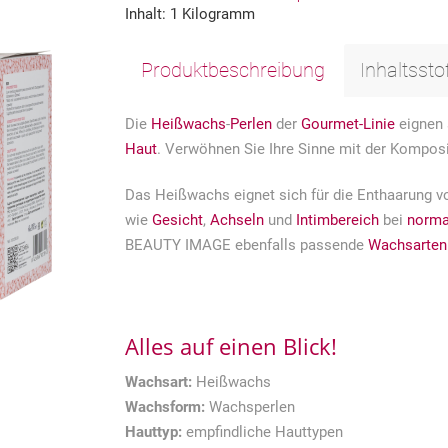
Inhalt:
1 Kilogramm
Produktbeschreibung
Inhaltssto
Die
Heißwachs
-
Perlen
der
Gourmet-Linie
eignen 
Haut
. Verwöhnen Sie Ihre Sinne mit der Kompos
Das Heißwachs eignet sich für die Enthaarung v
wie
Gesicht
,
Achseln
und
Intimbereich
bei
norma
BEAUTY IMAGE ebenfalls passende
Wachsarten
Alles auf einen Blick!
Wachsart:
Heißwachs
Wachsform:
Wachsperlen
Hauttyp:
empfindliche Hauttypen