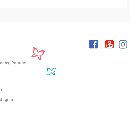
achs, Paraffin
en
stagram