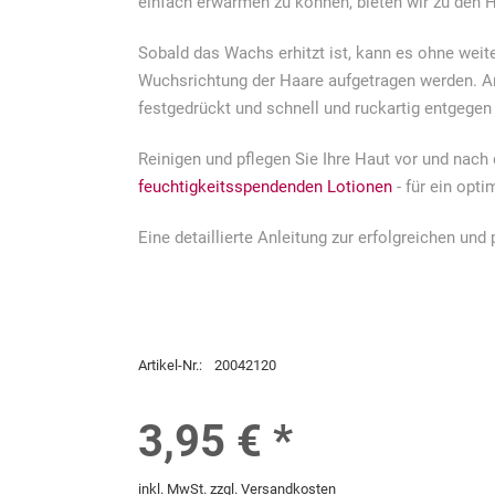
einfach erwärmen zu können, bieten wir zu den
Sobald das Wachs erhitzt ist, kann es ohne weit
Wuchsrichtung der Haare aufgetragen werden. A
festgedrückt und schnell und ruckartig entgege
Reinigen und pflegen Sie Ihre Haut vor und nac
feuchtigkeitsspendenden Lotionen
- für ein opti
Eine detaillierte Anleitung zur erfolgreichen un
Artikel-Nr.:
20042120
3,95 € *
inkl. MwSt.
zzgl. Versandkosten