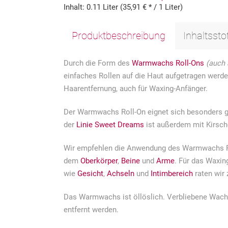
Inhalt:
0.11 Liter (35,91 € * / 1 Liter)
Produktbeschreibung
Inhaltssto
Durch die Form des
Warmwachs
Roll-Ons
(auch
einfaches Rollen auf die Haut aufgetragen werde
Haarentfernung, auch für Waxing-Anfänger.
Der Warmwachs Roll-On eignet sich besonders g
der
Linie Sweet Dreams
ist außerdem mit Kirsche
Wir empfehlen die Anwendung des Warmwachs Ro
dem
Oberkörper
,
Beine
und
Arme
. Für das Waxin
wie
Gesicht
,
Achseln
und
Intimbereich
raten wir
Das Warmwachs ist öllöslich. Verbliebene Wac
entfernt werden.