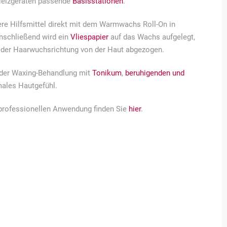
 Heizgeräten passende
Basisstationen
.
ere Hilfsmittel direkt mit dem Warmwachs Roll-On in
nschließend wird ein
Vliespapier
auf das Wachs aufgelegt,
n der Haarwuchsrichtung von der Haut abgezogen.
h der Waxing-Behandlung mit
Tonikum
,
beruhigenden und
males Hautgefühl.
d professionellen Anwendung finden Sie
hier
.