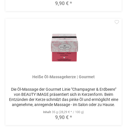
9,90 € *
Mer
Heiße Öl-Massagekerze | Gourmet
Die Öl-Massage der Gourmet Linie "Champagner & Erdbeere"
von BEAUTY IMAGE präsentiert sich in Kerzenform. Beim
Entzünden der Kerze schmilzt das pinke Öl und ermöglicht eine
angenehme, anregende Massage - im Salon oder zu Hause.
Während...
Inhalt
35 g
(28,29 € * / 100 g)
9,90 € *