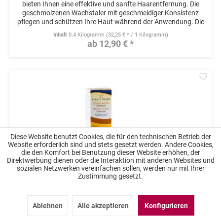
bieten Ihnen eine effektive und sanfte Haarentfernung. Die
geschmolzenen Wachstaler mit geschmeidiger Konsistenz
pflegen und schützen Ihre Haut während der Anwendung. Die
Disks...
Inhalt
0.4 Kilogramm
(32,25 € * / 1 Kilogramm)
ab 12,90 € *
Mer
Diese Website benutzt Cookies, die für den technischen Betrieb der
Website erforderlich sind und stets gesetzt werden. Andere Cookies,
die den Komfort bei Benutzung dieser Website erhöhen, der
Direktwerbung dienen oder die Interaktion mit anderen Websites und
sozialen Netzwerken vereinfachen sollen, werden nur mit Ihrer
Heißwachs-Scheiben (20er-Pack) | Kamille
Zustimmung gesetzt.
Die Heißwachs - Scheiben mit Kamille von BEAUTY IMAGE
bieten Ihnen eine effektive und sanfte Haarentfernung. Die
Ablehnen
Alle akzeptieren
Konfigurieren
geschmolzenen Wachstaler mit geschmeidiger Konsistenz
pflegen und schützen Ihre Haut während der Anwendung. Die