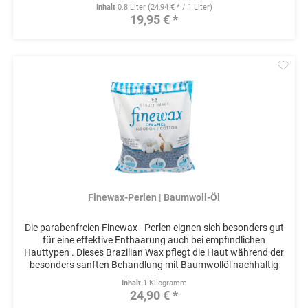
mit...
Inhalt
0.8 Liter
(24,94 € * / 1 Liter)
19,95 € *
Mer
Finewax-Perlen | Baumwoll-Öl
Die parabenfreien Finewax - Perlen eignen sich besonders gut
für eine effektive Enthaarung auch bei empfindlichen
Hauttypen . Dieses Brazilian Wax pflegt die Haut während der
besonders sanften Behandlung mit Baumwollöl nachhaltig
und...
Inhalt
1 Kilogramm
24,90 € *