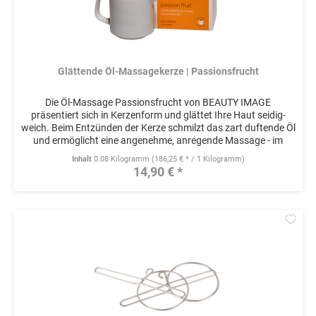
Glättende Öl-Massagekerze | Passionsfrucht
Die Öl-Massage Passionsfrucht von BEAUTY IMAGE
präsentiert sich in Kerzenform und glättet Ihre Haut seidig-
weich. Beim Entzünden der Kerze schmilzt das zart duftende Öl
und ermöglicht eine angenehme, anregende Massage - im
Salon oder zu...
Inhalt
0.08 Kilogramm
(186,25 € * / 1 Kilogramm)
14,90 € *
Mer