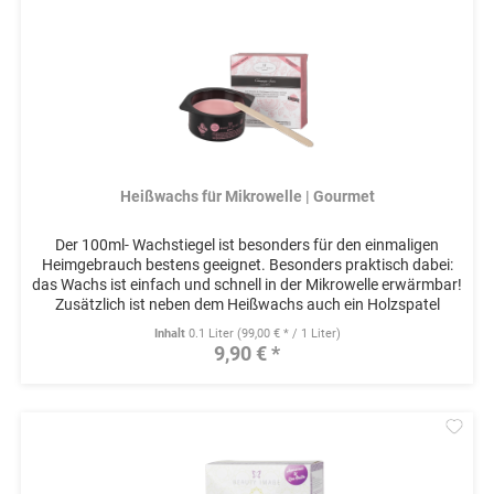
Heißwachs für Mikrowelle | Gourmet
Der 100ml- Wachstiegel ist besonders für den einmaligen
Heimgebrauch bestens geeignet. Besonders praktisch dabei:
das Wachs ist einfach und schnell in der Mikrowelle erwärmbar!
Zusätzlich ist neben dem Heißwachs auch ein Holzspatel
zum...
Inhalt
0.1 Liter
(99,00 € * / 1 Liter)
9,90 € *
Mer