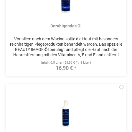
Beruhigendes Öl
Vor allem nach dem Waxing sollte die Haut mit besonders
reichhaltigen Plegeprodukten behandelt werden. Das spezielle
BEAUTY IMAGE-Öl beruhigt und pflegt die Haut nach der
Haarentfernung mit den Vitaminen A, E und F und entfernt
schonend...
Inhalt
0.5 Liter
(33,80 € * / 1 Liter)
16,90 € *
Mer