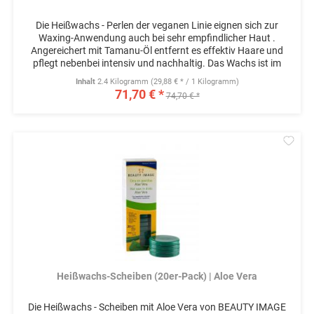
Die Heißwachs - Perlen der veganen Linie eignen sich zur
Waxing-Anwendung auch bei sehr empfindlicher Haut .
Angereichert mit Tamanu-Öl entfernt es effektiv Haare und
pflegt nebenbei intensiv und nachhaltig. Das Wachs ist im
Vergleich zu...
Inhalt
2.4 Kilogramm
(29,88 € * / 1 Kilogramm)
71,70 € *
74,70 € *
Mer
Heißwachs-Scheiben (20er-Pack) | Aloe Vera
Die Heißwachs - Scheiben mit Aloe Vera von BEAUTY IMAGE