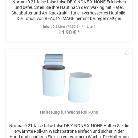
Normal 0 21 false false false DE X-NONE X-NONE Erfrischen
und befeuchten Sie Ihre Haut nach dem Waxing mit Hafer,
Sheabutter und Arnikaextrakt - für ein verbessertes Hautbild.
Die Lotion von BEAUTY IMAGE hemmt bei regelmäßiger
Anwendung...
Inhalt
0.2 Liter
(74,50 € * / 1 Liter)
14,90 € *
Mer
Halterung für Wachs Roll-Ons
Normal 0 21 false false false DE X-NONE X-NONE Halten Sie die
erwärmte Roll-On Wachspatrone einfach und sicher in der
Hand und schützen Sie sich vor warmem Wachs. Die Halterung