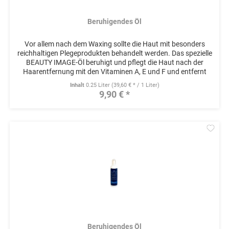
Beruhigendes Öl
Vor allem nach dem Waxing sollte die Haut mit besonders
reichhaltigen Plegeprodukten behandelt werden. Das spezielle
BEAUTY IMAGE-Öl beruhigt und pflegt die Haut nach der
Haarentfernung mit den Vitaminen A, E und F und entfernt
schonend...
Inhalt
0.25 Liter
(39,60 € * / 1 Liter)
9,90 € *
Mer
Beruhigendes Öl