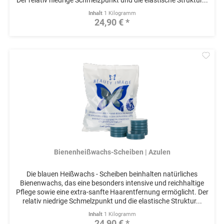
Der relativ niedrige Schmelzpunkt und die elastische Struktur...
Inhalt
1 Kilogramm
24,90 € *
Mer
Bienenheißwachs-Scheiben | Azulen
Die blauen Heißwachs - Scheiben beinhalten natürliches
Bienenwachs, das eine besonders intensive und reichhaltige
Pflege sowie eine extra-sanfte Haarentfernung ermöglicht. Der
relativ niedrige Schmelzpunkt und die elastische Struktur...
Inhalt
1 Kilogramm
24,90 € *