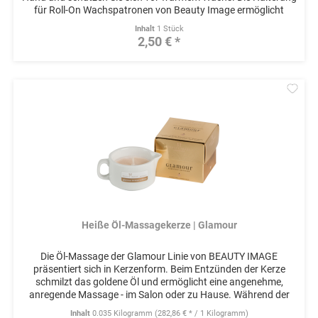
für Roll-On Wachspatronen von Beauty Image ermöglicht
Ihnen...
Inhalt
1 Stück
2,50 € *
Mer
Heiße Öl-Massagekerze | Glamour
Die Öl-Massage der Glamour Linie von BEAUTY IMAGE
präsentiert sich in Kerzenform. Beim Entzünden der Kerze
schmilzt das goldene Öl und ermöglicht eine angenehme,
anregende Massage - im Salon oder zu Hause. Während der
Anwendung entfalten...
Inhalt
0.035 Kilogramm
(282,86 € * / 1 Kilogramm)